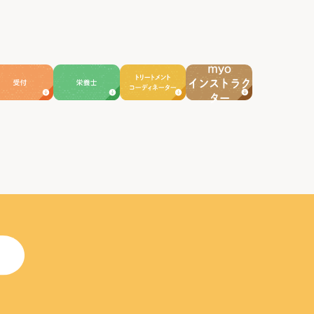
myo
インストラク
ター