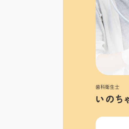
歯科衛生士
いのち