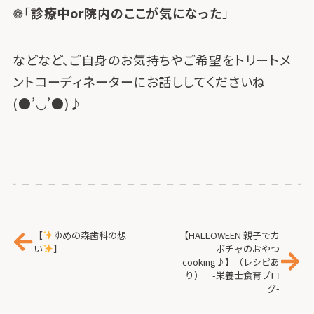
❁「
診療中or院内のここが気になった
」
などなど、ご自身のお気持ちやご希望をトリートメ
ントコーディネーターにお話ししてくださいね
(●’◡’●)♪
【
ゆめの森歯科の想
【HALLOWEEN 親子でカ
い
】
ボチャのおやつ
cooking♪】（レシピあ
り） -栄養士食育ブロ
グ-